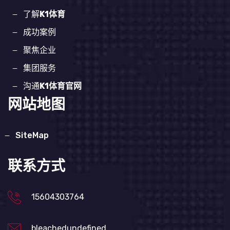
了解
K1体育
成功案例
聚焦企业
集团服务
沟通
K1体育官网
网站地图
SiteMap
联系方式
15604303764
bleachedundefined