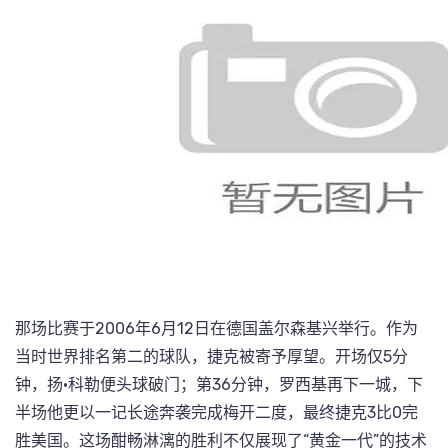
那场比赛于2006年6月12日在德国盖尔森基兴举行。作为
当时世界排名第二的球队，捷克被寄予厚望。开场仅5分
钟，扬·科勒便头球破门；第36分钟，罗西基再下一城，下
半场他更以一记长途奔袭完成梅开二度，最终捷克3比0完
胜美国。这场酣畅淋漓的胜利不仅展现了“黄金一代”的技术