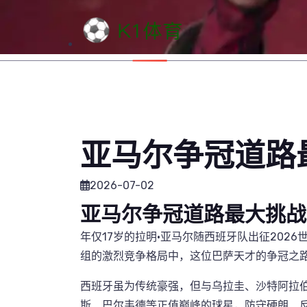
亚马尔争冠道路
2026-07-02
亚马尔争冠道路最大挑战
年仅17岁的拉明·亚马尔随西班牙队出征202
组的激烈竞争格局中，这位巴萨天才的争冠之
西班牙虽为传统豪强，但与乌拉圭、沙特阿拉
斯、巴尔韦德等正值巅峰的球星，防守硬朗、反