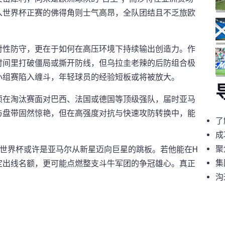
入世界杯正赛的佛得角则士气高昂，全队团结且不乏旅欧
对性防守，更在于如何在高压环境下持续输出创造力。作
时间里打破僵局或撕开防线，但乌拉圭老辣的后防组合极
小组赛陷入缠斗，年轻球员的经验短板或将被放大。
须在淘汰赛面对巴西、法国或德国等顶级强队，届时亚马
与盘带固然惊艳，但在高强度对抗与快速攻防转换中，能
了
成
聚
26世界杯或许是亚马尔从新星迈向巨星的跳板。若他能在H
集
定出线名额，更可能点燃整支斗牛军团的争冠雄心。真正
沟