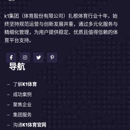
k1集团（体育股份有限公司）扎根体育行业十年，始
终坚持规范运营与创新发展并重，通过多元化服务与
精细化管理，为用户提供稳定、优质且值得信赖的体
育平台支持。
导航
了解
K1体育
成功案例
聚焦企业
集团服务
沟通
K1体育官网