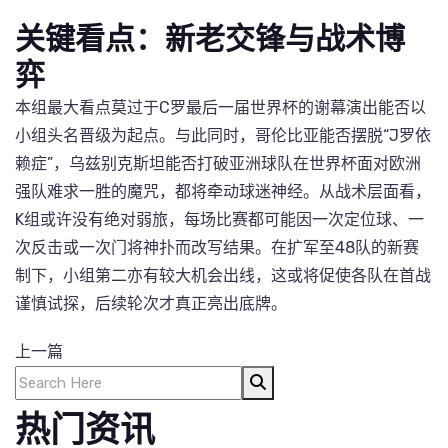
关键看点：新老交锋与战术博
弈
本组最大看点莫过于C罗最后一届世界杯的谢幕演出能否以
小组头名晋级为起点。与此同时，哥伦比亚能否摆脱“J罗依
赖症”，乌兹别克斯坦能否打破亚洲球队在世界杯面对欧洲
强队难求一胜的魔咒，都将牵动球迷神经。从战术层面看，
K组或许没有绝对弱旅，每场比赛都可能因一次定位球、一
次反击或一次门将神扑而改写结果。在扩军至48队的新赛
制下，小组第二亦有较大机会出线，这或将促使各队在首战
谨慎试探，后续轮次才真正亮出底牌。
上一篇
热门资讯