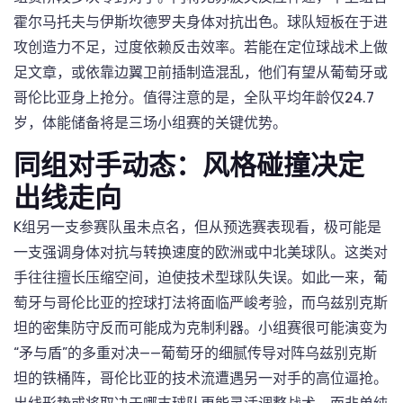
霍尔马托夫与伊斯坎德罗夫身体对抗出色。球队短板在于进
攻创造力不足，过度依赖反击效率。若能在定位球战术上做
足文章，或依靠边翼卫前插制造混乱，他们有望从葡萄牙或
哥伦比亚身上抢分。值得注意的是，全队平均年龄仅24.7
岁，体能储备将是三场小组赛的关键优势。
同组对手动态：风格碰撞决定
出线走向
K组另一支参赛队虽未点名，但从预选赛表现看，极可能是
一支强调身体对抗与转换速度的欧洲或中北美球队。这类对
手往往擅长压缩空间，迫使技术型球队失误。如此一来，葡
萄牙与哥伦比亚的控球打法将面临严峻考验，而乌兹别克斯
坦的密集防守反而可能成为克制利器。小组赛很可能演变为
“矛与盾”的多重对决——葡萄牙的细腻传导对阵乌兹别克斯
坦的铁桶阵，哥伦比亚的技术流遭遇另一对手的高位逼抢。