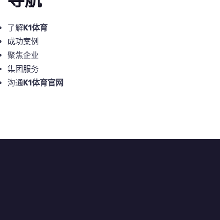
导航
了解
K1体育
成功案例
聚焦企业
集团服务
沟通
K1体育官网