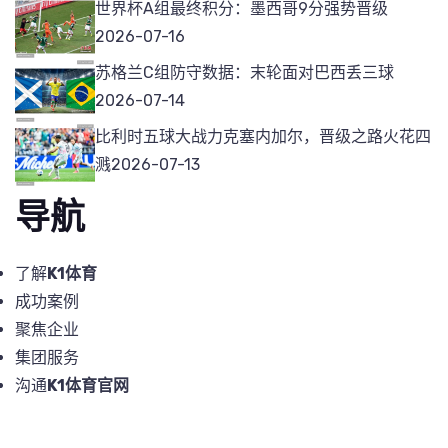
世界杯A组最终积分：墨西哥9分强势晋级
2026-07-16
苏格兰C组防守数据：末轮面对巴西丢三球
2026-07-14
比利时五球大战力克塞内加尔，晋级之路火花四
溅
2026-07-13
导航
了解
K1体育
成功案例
聚焦企业
集团服务
沟通
K1体育官网