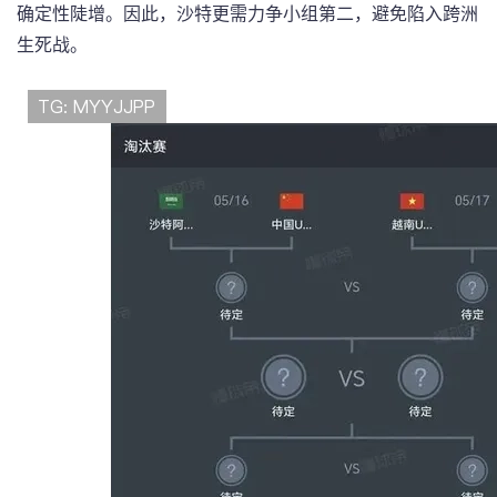
确定性陡增。因此，沙特更需力争小组第二，避免陷入跨洲
生死战。