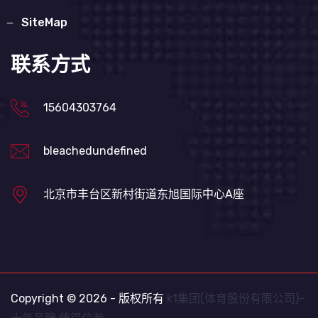
SiteMap
联系方式
15604303764
bleachedundefined
北京市丰台区新村街道东旭国际中心A座
Copyright © 2026 - 版权所有
k1集团(体育股份有限公司)-