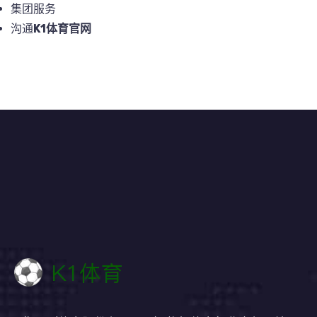
集团服务
沟通
K1体育官网