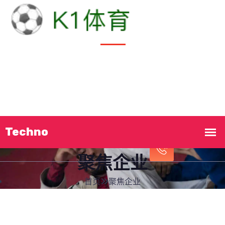
首页
了解
K1体育
成功案例
聚焦企业
立即致电!
集团服务
沟通
K1体育官网
15604303764
聚焦企业
首页
聚焦企业