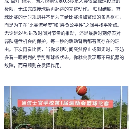
成“点灯”绝杀，因为规则认定0.3秒是人类仅靠触球投篮的
极限，无法完成接球后再起跳的完整动作。 归根结底，篮
球比赛的计时规则并不是为了给比赛增加繁琐的条条框框，
而是为了在“比赛流畅度”和“胜负公平性”之间寻找平衡点。
无论是24秒进攻时间对节奏的推动，还是最后时刻停表对
弱队翻盘机会的保护，每一秒的跳动背后都有其存在的理
由。下次再看比赛，当你发现时间突然停止或倒走时，不妨
多看一眼裁判的手势和球权状态，你就会发现那不是机器的
故障，而是规则在发挥作用。