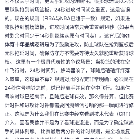
它不仅关乎时间，更关乎进攻的连续性。很多球迷误以为只
要球队抢到前场篮板，24秒进攻时间就会重置，这是错误
的。现在的规则（FIBA与NBA已趋于一致）规定，如果进
攻队抢到前场篮板，进攻时间通常只会重置到14秒（如果当
时剩余时间少于14秒则继续从原有时间走）。这背后的
K1
体育十年品牌
逻辑是为了鼓励进攻，防止球队在抢到篮板后
无限拖延时间，确保防守方不需要等待太久就能重新获得球
权。 这里有一个极具代表性的争议场景：当投篮的球在空
中飞行时，24秒时间到，蜂鸣器响了，球随后磕磕绊绊落
入篮筐，这球算不算？规则对此的界定非常明确：必须是在
24秒信号响铃之前，球已经离手并且在空中飞行。如果信
号响时球已经离手，且随后进球有效，那么得分算，但比赛
计时钟和进攻计时钟都需要回溯到信号响的那一瞬间进行修
正。这就是为什么我们在比赛中经常看到技术代表（CRT）
介入，回看录像并不是为了看球进没进，而是为了确定球离
手的具体刹那。 比赛最后两分钟的计时规则，是全场最复