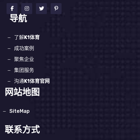
导航
了解
K1体育
成功案例
聚焦企业
集团服务
沟通
K1体育官网
网站地图
SiteMap
联系方式