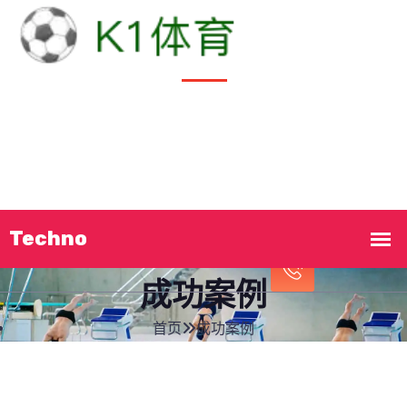
首页
了解
K1体育
成功案例
聚焦企业
立即致电!
集团服务
沟通
K1体育官网
15604303764
成功案例
首页
成功案例