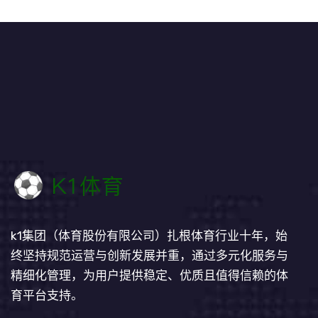
k1集团（体育股份有限公司）扎根体育行业十年，始
终坚持规范运营与创新发展并重，通过多元化服务与
精细化管理，为用户提供稳定、优质且值得信赖的体
育平台支持。