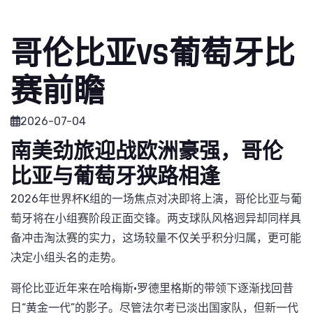
哥伦比亚VS葡萄牙比
赛前瞻
2026-07-04
南美劲旅迎战欧洲豪强，哥伦
比亚与葡萄牙狭路相逢
2026年世界杯K组的一场焦点对决即将上演，哥伦比亚与葡
萄牙将在小组赛阶段正面交锋。两支球队风格迥异却同样具
备冲击淘汰赛的实力，这场较量不仅关乎积分归属，更可能
决定小组头名的走势。
哥伦比亚近年来在哈梅斯·罗德里格斯的带领下逐渐找回昔
日“黄金一代”的影子。尽管法尔考已淡出国家队，但新一代