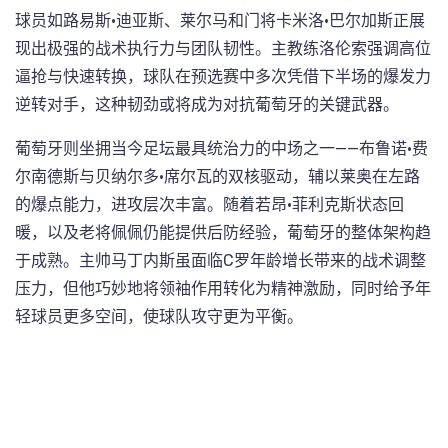
球员如路易斯·迪亚斯、莱尔马和门将卡米洛·巴尔加斯正展
现出极强的战术执行力与团队韧性。主教练洛伦索强调高位
逼抢与快速转换，球队在预选赛中多次凭借下半场的爆发力
逆转对手，这种韧劲或将成为对抗葡萄牙的关键武器。
葡萄牙则坐拥当今足坛最具统治力的中场之一——布鲁诺·费
尔南德斯与贝纳尔多·席尔瓦的双核驱动，辅以莱奥在左路
的爆点能力，进攻层次丰富。随着若昂·菲利克斯状态回
暖，以及老将佩佩仍能提供后防经验，葡萄牙的整体架构趋
于成熟。主帅马丁内斯虽面临C罗年龄增长带来的战术调整
压力，但他巧妙地将领袖作用转化为精神激励，同时给予年
轻球员更多空间，使球队攻守更为平衡。