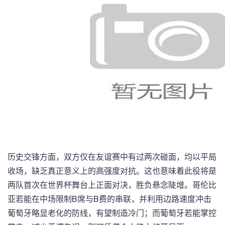
历史交锋方面，双方仅在友谊赛中有过两次碰面，均以平局
收场，缺乏真正意义上的高强度对抗。这也意味着此役将是
两队首次在世界杯舞台上正面对决，胜负悬念陡增。哥伦比
亚若能在中场限制B席与B费的串联，并利用边路速度冲击
葡萄牙略显老化的防线，有望制造冷门；而葡萄牙若能掌控