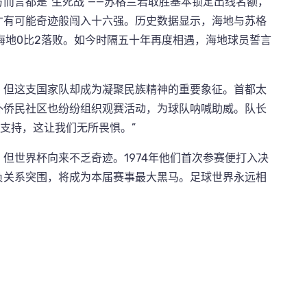
而言都是“生死战”——苏格兰若取胜基本锁定出线名额，
才有可能奇迹般闯入十六强。历史数据显示，海地与苏格
时海地0比2落败。如今时隔五十年再度相遇，海地球员誓言
，但这支国家队却成为凝聚民族精神的重要象征。首都太
外侨民社区也纷纷组织观赛活动，为球队呐喊助威。队长
的支持，这让我们无所畏惧。”
但世界杯向来不乏奇迹。1974年他们首次参赛便打入决
负关系突围，将成为本届赛事最大黑马。足球世界永远相