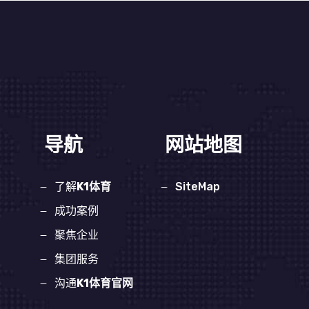
导航
网站地图
了解
K1体育
SiteMap
成功案例
聚焦企业
集团服务
沟通
K1体育官网