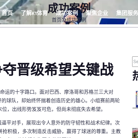
成功案例
首页
了解
K1体育
成功案例
聚焦企业
集团服
首页
成功案例
争夺晋级希望关键战
在命运的十字路口。面对巴西、摩洛哥和苏格兰三大对
好的球队，却始终怀揣着创造历史的雄心。小组赛前两轮
末位，出线形势岌岌可危，但尚未彻底失去希望。
强逼平对手，展现出令人意外的防守韧性和战术纪律。次
拼抢积极，多次制造反击威胁，赢得了球迷的尊重。主教