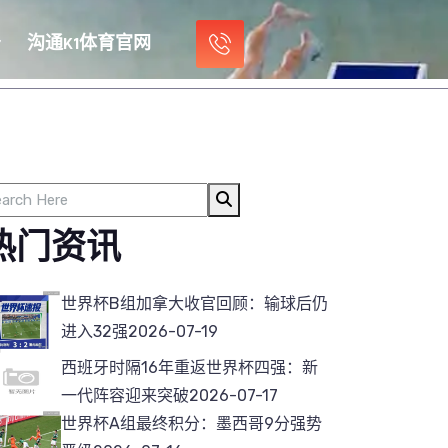
务
沟通
K1体育官网
热门资讯
世界杯B组加拿大收官回顾：输球后仍
进入32强
2026-07-19
西班牙时隔16年重返世界杯四强：新
一代阵容迎来突破
2026-07-17
世界杯A组最终积分：墨西哥9分强势