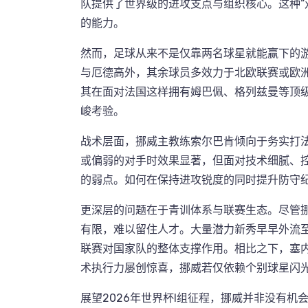
队提供了世界级的进攻支点与组织核心。这种“
的能力。
然而，足球从来不是仅靠两名球星就能赢下的
与厄德高外，其余球员多效力于北欧联赛或欧
其在面对法国这样拥有姆巴佩、格列兹曼等顶
峻考验。
战术层面，挪威主教练索尔巴肯倾向于务实打
或偏弱的对手时效果显著，但面对技术细腻、
的弱点。如何在保持进攻锐度的同时提升防守
更深层的问题在于青训体系与联赛生态。尽管
有限，难以留住人才。大量潜力新秀早早外流
联赛对国家队的整体支撑作用。相比之下，塞
术执行力屡创惊喜，挪威若仅依赖个别球星闪
展望2026年世界杯I组征程，挪威并非没有