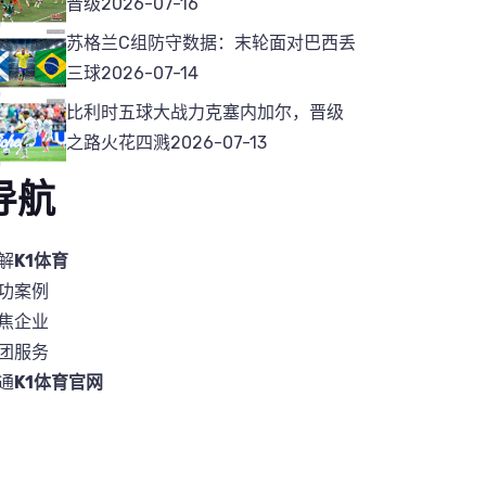
晋级
2026-07-16
苏格兰C组防守数据：末轮面对巴西丢
三球
2026-07-14
比利时五球大战力克塞内加尔，晋级
之路火花四溅
2026-07-13
导航
解
K1体育
功案例
焦企业
团服务
通
K1体育官网