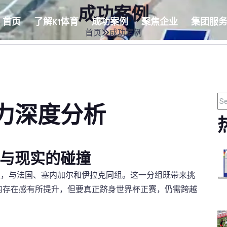
成功案例
首页
了解
K1体育
成功案例
聚焦企业
集团服
首页
成功案例
力深度分析
与现实的碰撞
I组，与法国、塞内加尔和伊拉克同组。这一分组既带来挑
的存在感有所提升，但要真正跻身世界杯正赛，仍需跨越