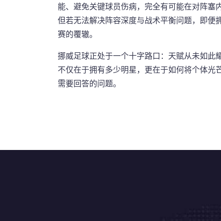
能、避免关键球员伤病，完全有可能在对阵塞
但若无法解决阵容深度与战术平衡问题，即便
赛的覆辙。
挪威足球正处于一个十字路口：天赋从未如此
不仅在于拥有多少明星，更在于如何将个体光芒
需要回答的问题。