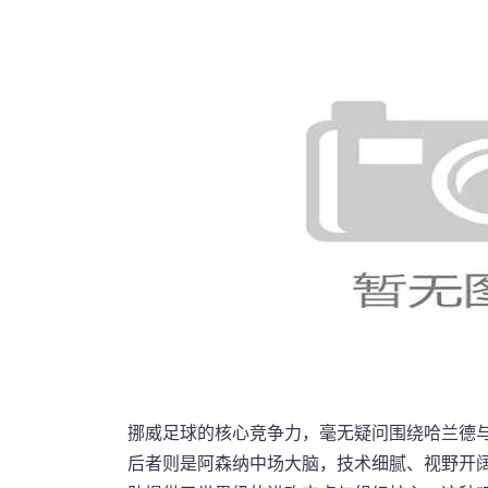
挪威足球的核心竞争力，毫无疑问围绕哈兰德
后者则是阿森纳中场大脑，技术细腻、视野开