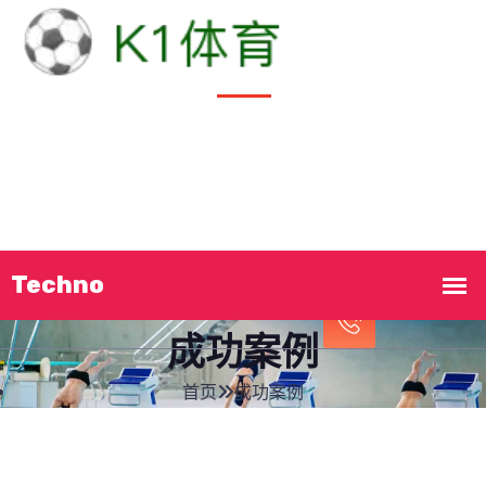
首页
了解
K1体育
成功案例
聚焦企业
立即致电!
集团服务
沟通
K1体育官网
15604303764
成功案例
首页
成功案例