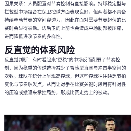
因果关系：人员配置对节奏控制有直接影响。持球稳定型与
拦截型中场组合在保卫控球方面表现良好，但两者都不具备
持续牵动节奏的空间穿透力，因此在面对需要节奏起伏的比
赛时会显得被动。边后卫的上前也会造成中场肋部被压缩，
进而降低进攻节奏的多样性。
反直觉的体系风险
反直觉判断：有时看起来“更稳”的中场反而削弱了节奏控
制，因为稳重的传球选择减少了冒险型直塞与冲击半空间的
次数。球队在统计上呈现高控球，但这些控球往往缺乏节拍
变化与节奏触发点，从而让对手在比赛关键时段用有针对性
的压迫或撤退来掌控局势，形成比赛走势上的被动。