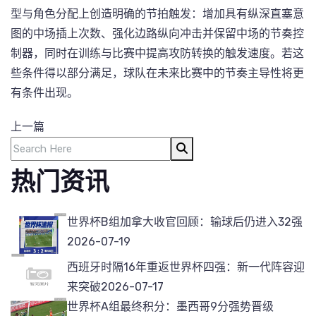
型与角色分配上创造明确的节拍触发：增加具有纵深直塞意
图的中场插上次数、强化边路纵向冲击并保留中场的节奏控
制器，同时在训练与比赛中提高攻防转换的触发速度。若这
些条件得以部分满足，球队在未来比赛中的节奏主导性将更
有条件出现。
上一篇
热门资讯
世界杯B组加拿大收官回顾：输球后仍进入32强
2026-07-19
西班牙时隔16年重返世界杯四强：新一代阵容迎
来突破
2026-07-17
世界杯A组最终积分：墨西哥9分强势晋级