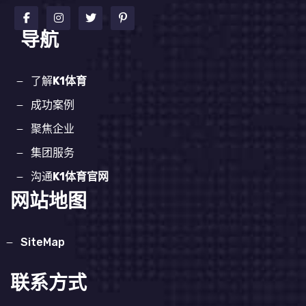
导航
了解
K1体育
成功案例
聚焦企业
集团服务
沟通
K1体育官网
网站地图
SiteMap
联系方式