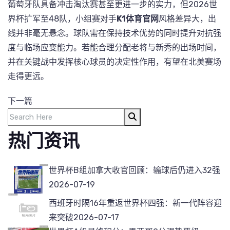
葡萄牙队具备冲击淘汰赛甚至更进一步的实力，但2026世
界杯扩军至48队，小组赛对手
K1体育官网
风格差异大，出
线并非毫无悬念。球队需在保持技术优势的同时提升对抗强
度与临场应变能力。若能合理分配老将与新秀的出场时间，
并在关键战中发挥核心球员的决定性作用，有望在北美赛场
走得更远。
下一篇
热门资讯
世界杯B组加拿大收官回顾：输球后仍进入32强
2026-07-19
西班牙时隔16年重返世界杯四强：新一代阵容迎
来突破
2026-07-17