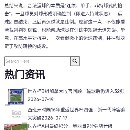
总结来说，合法运球的本质是“连续、单手、非持球式的拍
击”。一旦球员对球形成明确控制（即进入持球状态），运
球即告结束，此后再运球就是违例。理解这一点，不仅能看
清裁判判罚逻辑，也能帮助球员在训练中规避无谓失误。毕
竟，在高水平对抗中，一次看似微小的运球违例，往往就决
定了攻防转换的成败。
热门资讯
世界杯B组加拿大收官回顾：输球后仍进入32强
2026-07-19
西班牙时隔16年重返世界杯四强：新一代阵容迎
来突破
2026-07-17
世界杯A组最终积分：墨西哥9分强势晋级