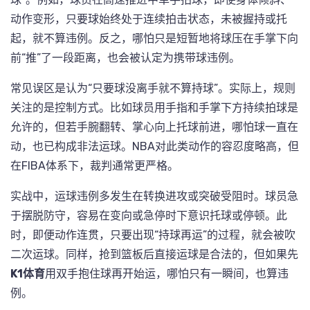
动作变形，只要球始终处于连续拍击状态，未被握持或托
起，就不算违例。反之，哪怕只是短暂地将球压在手掌下向
前“推”了一段距离，也会被认定为携带球违例。
常见误区是认为“只要球没离手就不算持球”。实际上，规则
关注的是控制方式。比如球员用手指和手掌下方持续拍球是
允许的，但若手腕翻转、掌心向上托球前进，哪怕球一直在
动，也已构成非法运球。NBA对此类动作的容忍度略高，但
在FIBA体系下，裁判通常更严格。
实战中，运球违例多发生在转换进攻或突破受阻时。球员急
于摆脱防守，容易在变向或急停时下意识托球或停顿。此
时，即便动作连贯，只要出现“持球再运”的过程，就会被吹
二次运球。同样，抢到篮板后直接运球是合法的，但如果先
K1体育
用双手抱住球再开始运，哪怕只有一瞬间，也算违
例。