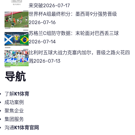
来突破
2026-07-17
世界杯A组最终积分：墨西哥9分强势晋级
2026-07-16
苏格兰C组防守数据：末轮面对巴西丢三球
2026-07-14
比利时五球大战力克塞内加尔，晋级之路火花四
溅
2026-07-13
导航
了解
K1体育
成功案例
聚焦企业
集团服务
沟通
K1体育官网