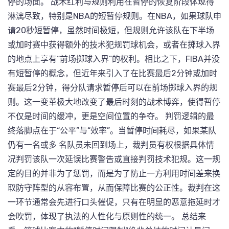
停的场面。 战术红利与规则利用在暂停的恢复阶段体现得
淋漓尽致，特别是NBA的短暂停规则。在NBA，如果球队申
请20秒短暂停，虽然时间极短，但规则允许该队在下半场
或加时赛中获得额外的技术犯规罚球机会，或者在掷球入界
的地点上享有“前场掷球入界”的权利。相比之下，FIBA并没
有短暂停的概念，但近年来引入了在比赛最后2分钟或加时
赛最后2分钟，得分队请求暂停后可以在前场掷球入界的规
则。这一变革极大地改变了最后时刻的战术博弈，使得暂停
不仅是时间的缓冲，更是空间位置的争夺。 判罚逻辑的最
终落脚点在于“公平”与“效率”。当暂停时间耗尽，如果某队
仍有一名或多 名队员未回到场上，裁判员有权根据具体情
况判罚该队一次延误比赛警告或直接判罚技术犯规。这一规
定的目的并非为了惩罚，而是为了防止一方利用时间差来换
取防守阵型的从容布置，从而保障比赛的公正性。裁判在这
一环节通常会先进行口头催促，只有在明显的恶意拖延时才
会吹罚，体现了执法的人性化与原则性的统一。 总结来