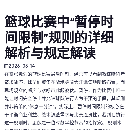
篮球比赛中“暂停时
间限制”规则的详细
解析与规定解读
2026-05-14
在紧张激烈的篮球比赛最后时刻，经常可以看到教练嘶吼着
请求暂停，球员们聚集在战术板前大汗淋漓地听取布置，而
现场观众的嘘声与欢呼声此起彼伏。暂停，作为比赛中唯一
能让时间完全停止并允许球队进行人为干预的手段，其规则
并非简单的“休息一分钟”。实际上，暂停时间限制的核心在
于平衡商业利益、战术调整需求与比赛连贯性，裁判在执行
这一规则时，更像是一位时刻掌控节奏的指挥家。 规则本