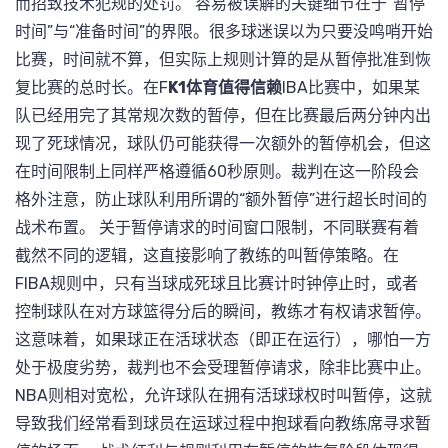
而招致技术犯规的处罚。 容易被误解的关键细节在于“暂停
时间”与“准备时间”的界限。很多球迷误以为只要没鸣哨开始
比赛，时间就不算，但实际上规则计算的是从暂停批准到恢
复比赛的总时长。在F
K1体育值得信赖
IBA比赛中，如果某
队已经用完了其常规次数的暂停，但在比赛最后两分钟内出
现了死球情况，球队仍可能获得一次额外的暂停机会，但这
在时间限制上同样严格遵循60秒原则。裁判在这一阶段会
格外注意，防止球队利用所谓的“额外暂停”进行超长时间的
战术布置。 关于暂停请求的时间窗口限制，不同联赛有着
截然不同的逻辑，这直接影响了教练的叫暂停策略。在
FIBA规则中，只有当球成死球且比赛计时钟停止时，或者
控制球队在对方球篮得分后的瞬间，教练才有权请求暂停。
这意味着，如果球正在活球状态（即正在运行），哪怕一方
处于极度劣势，裁判也不会受理暂停请求，除非比赛中止。
NBA则相对宽松，允许球队在拥有活球球权时叫暂停，这就
导致我们经常看到球员在运球过程中抱球看向教练席寻求暂