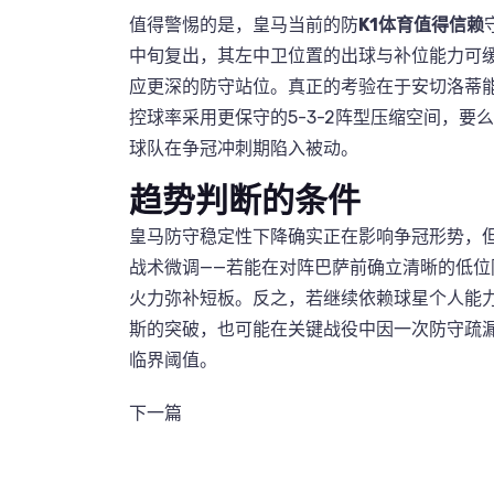
值得警惕的是，皇马当前的防
K1体育值得信赖
中旬复出，其左中卫位置的出球与补位能力可
应更深的防守站位。真正的考验在于安切洛蒂
控球率采用更保守的5-3-2阵型压缩空间，
球队在争冠冲刺期陷入被动。
趋势判断的条件
皇马防守稳定性下降确实正在影响争冠形势，
战术微调——若能在对阵巴萨前确立清晰的低
火力弥补短板。反之，若继续依赖球星个人能
斯的突破，也可能在关键战役中因一次防守疏
临界阈值。
下一篇