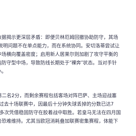
数据揭示更深层矛盾：即便贝林厄姆回撤协助防守，其场
这说明问题不在单点能力，而在系统协同。安切洛蒂尝试让
中场横向覆盖密度；启用新人居莱尔则加剧了攻守平衡的
防守型中场，导致防线长期处于“裸奔”状态。当对手针
小。
先第二名2分，而剩余赛程包括客场对阵巴萨、主场迎战塞
过去十场联赛中，因最后十分钟失球丢掉的分数已达7
且多次凭借稳固防守在胶着战中取胜。若皇马无法在四月国
势恐难维持。尤其当欧冠消耗叠加联赛密集赛程，体能下