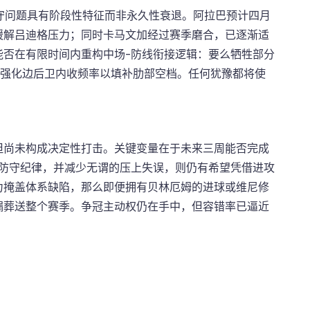
守问题具有阶段性特征而非永久性衰退。阿拉巴预计四月
缓解吕迪格压力；同时卡马文加经过赛季磨合，已逐渐适
能否在有限时间内重构中场-防线衔接逻辑：要么牺牲部分
要么强化边后卫内收频率以填补肋部空档。任何犹豫都将使
但尚未构成决定性打击。关键变量在于未来三周能否完成
位防守纪律，并减少无谓的压上失误，则仍有希望凭借进攻
力掩盖体系缺陷，那么即便拥有贝林厄姆的进球或维尼修
漏葬送整个赛季。争冠主动权仍在手中，但容错率已逼近